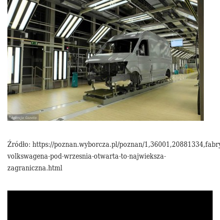
Źródło: https://poznan.wyborcza.pl/poznan/1,36001,20881334,fabr
volkswagena-pod-wrzesnia-otwarta-to-najwieksza-
zagraniczna.html