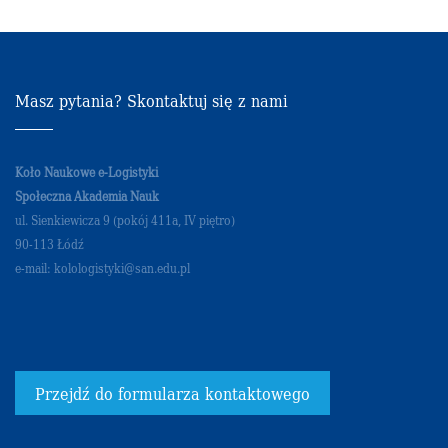
Masz pytania? Skontaktuj się z nami
Koło Naukowe e-Logistyki
Społeczna Akademia Nauk
ul. Sienkiewicza 9 (pokój 411a, IV piętro)
90-113 Łódź
e-mail: kolologistyki@san.edu.pl
Przejdź do formularza kontaktowego