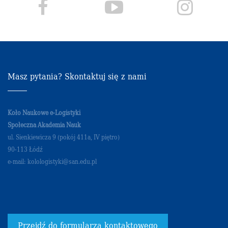
Masz pytania? Skontaktuj się z nami
Koło Naukowe e-Logistyki
Społeczna Akademia Nauk
ul. Sienkiewicza 9 (pokój 411a, IV piętro)
90-113 Łódź
e-mail: kolologistyki@san.edu.pl
Przejdź do formularza kontaktowego