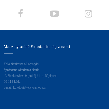
Masz pytania? Skontaktuj się z nami
Koło Naukowe e-Logistyki
Społeczna Akademia Nauk
ul. Sienkiewicza 9 (pokój 411a, IV piętro)
90-113 Łódź
e-mail: kolologistyki@san.edu.pl